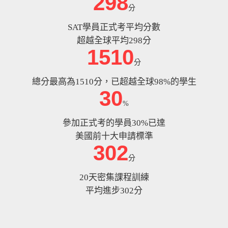
298
分
SAT學員正式考平均分數
超越全球平均298分
1510
分
總分最高為1510分，已超越全球98%的學生
30
%
參加正式考的學員30%已達
美國前十大申請標準
302
分
20天密集課程訓練
平均進步302分